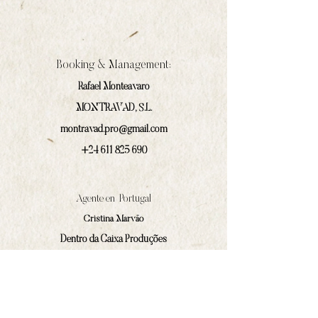
Booking & Management:
Rafael Monteavaro
MONTRAVAD, S.L.
montravad.pro@gmail.com
+24 611 825 690
Agente en Portugal
Cristina Marväo
Dentro da Caixa Produções
cm@dentrodacaixa.pt
(+351)
918 562 629