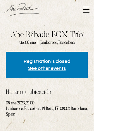
Abe Rábade BCN Trío
vie, 06 ene
  |  
Jamboreee, Barcelona
Registration is closed
See other events
Horario y ubicación
06 ene 2023, 21:00
Jamboreee, Barcelona, Pl. Reial, 17, 08002 Barcelona,
Spain