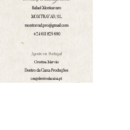
Rafael Monteavaro
MONTRAVAD, S.L.
montravad.pro@gmail.com
+24 611 825 690
Agente en Portugal
Cristina Marväo
Dentro da Caixa Produções
cm@dentrodacaixa.pt
(+351)
918 562 629
Comunicación y prensa
Iván Prado Rodríguez
contacto@amphilocos.gal
(+34)
680 364 874