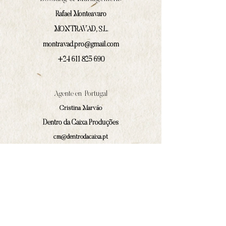
Rafael Monteavaro
MONTRAVAD, S.L.
montravad.pro@gmail.com
+24 611 825 690
Agente en Portugal
Cristina Marväo
Dentro da Caixa Produções
cm@dentrodacaixa.pt
(+351)
918 562 629
Comunicación y prensa
Iván Prado Rodríguez
contacto@amphilocos.gal
(+34)
680 364 874