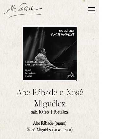
Abe Rábade e Xosé
Miguélez
sáb, 10 feb
  |  
PortaJazz
Abe Rábade (piano)
Xosé Miguélez (saxo tenor)