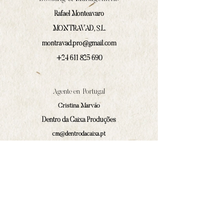
Rafael Monteavaro
MONTRAVAD, S.L.
montravad.pro@gmail.com
+24 611 825 690
Agente en Portugal
Cristina Marväo
Dentro da Caixa Produções
cm@dentrodacaixa.pt
(+351)
918 562 629
Comunicación y prensa
Iván Prado Rodríguez
contacto@amphilocos.gal
(+34)
680 364 874