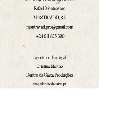
Rafael Monteavaro
MONTRAVAD, S.L.
montravad.pro@gmail.com
+24 611 825 690
Agente en Portugal
Cristina Marväo
Dentro da Caixa Produções
cm@dentrodacaixa.pt
(+351)
918 562 629
Comunicación y prensa
Iván Prado Rodríguez
contacto@amphilocos.gal
(+34)
680 364 874