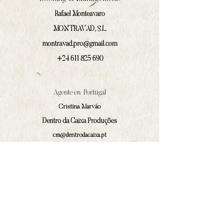
Rafael Monteavaro
MONTRAVAD, S.L.
montravad.pro@gmail.com
+24 611 825 690
Agente en Portugal
Cristina Marväo
Dentro da Caixa Produções
cm@dentrodacaixa.pt
(+351)
918 562 629
Comunicación y prensa
Iván Prado Rodríguez
contacto@amphilocos.gal
(+34)
680 364 874