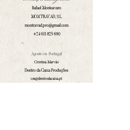
Rafael Monteavaro
MONTRAVAD, S.L.
montravad.pro@gmail.com
+24 611 825 690
Agente en Portugal
Cristina Marväo
Dentro da Caixa Produções
cm@dentrodacaixa.pt
(+351)
918 562 629
Comunicación y prensa
Iván Prado Rodríguez
contacto@amphilocos.gal
(+34)
680 364 874