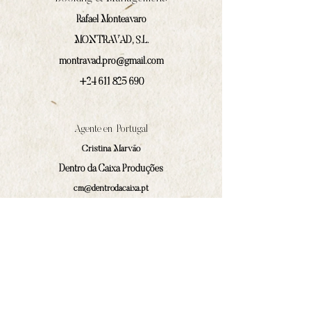
Rafael Monteavaro
MONTRAVAD, S.L.
montravad.pro@gmail.com
+24 611 825 690
Agente en Portugal
Cristina Marväo
Dentro da Caixa Produções
cm@dentrodacaixa.pt
(+351)
918 562 629
Comunicación y prensa
Iván Prado Rodríguez
contacto@amphilocos.gal
(+34)
680 364 874