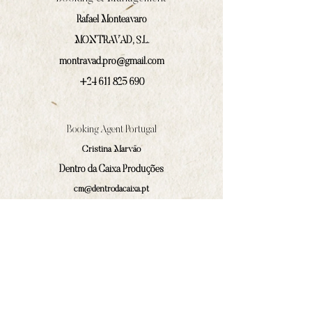
Rafael Monteavaro
MONTRAVAD, S.L.
montravad.pro@gmail.com
+24 611 825 690
Booking Agent Portugal
Cristina Marväo
Dentro da Caixa Produções
cm@dentrodacaixa.pt
(+351)
918 562 629
Communications and press
Ivan Prado Rodríguez
contacto@amphilocos.gal
(+34)
680 364 874