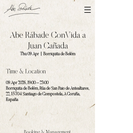
Abe Rábade ConVida a
Juan Cañada
Thu 09 Apr
  |  
Borriquita de Belém
Time & Location
09 Apr 2026, 19:00 – 23:00
Borriquita de Belém, Rúa de San Paio de Antealtares,
22, 15704 Santiago de Compostela, A Coruña,
España
Booking & Management