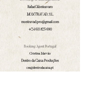
Rafael Monteavaro
MONTRAVAD, S.L.
montravad.pro@gmail.com
+24 611 825 690
Booking Agent Portugal
Cristina Marväo
Dentro da Caixa Produções
cm@dentrodacaixa.pt
(+351)
918 562 629
Communications and press
Ivan Prado Rodríguez
contacto@amphilocos.gal
(+34)
680 364 874