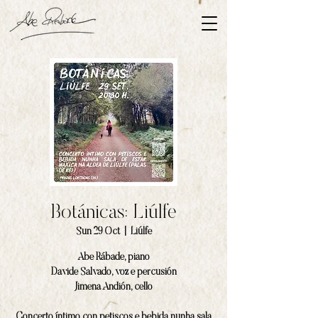
Botánicas: Liúlfe
Sun 29 Oct
  |  
Liúlfe
Abe Rábade, piano
Davide Salvado, voz e percusión
Jimena Andión, cello
Concerto íntimo con petiscos e bebida nunha sala