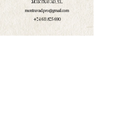
MONTRAVAD, S.L.
montravad.pro@gmail.com
+24 611 825 690
Booking Agent Portugal
Cristina Marväo
Dentro da Caixa Produções
cm@dentrodacaixa.pt
(+351)
918 562 629
Communications and press
Ivan Prado Rodríguez
contacto@amphilocos.gal
(+34)
680 364 874