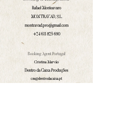
Rafael Monteavaro
MONTRAVAD, S.L.
montravad.pro@gmail.com
+24 611 825 690
Booking Agent Portugal
Cristina Marväo
Dentro da Caixa Produções
cm@dentrodacaixa.pt
(+351)
918 562 629
Communications and press
Ivan Prado Rodríguez
contacto@amphilocos.gal
(+34)
680 364 874