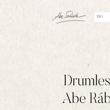
BIO
Drumless
Abe Ráb