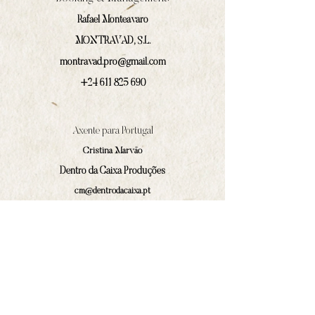
Rafael Monteavaro
MONTRAVAD, S.L.
montravad.pro@gmail.com
+24 611 825 690
Axente para Portugal
Cristina Marväo
Dentro da Caixa Produções
cm@dentrodacaixa.pt
(+351)
918 562 629
Webmaster
Iván Prado Rodríguez
contacto@amphilocos.gal
(+34)
680 364 874