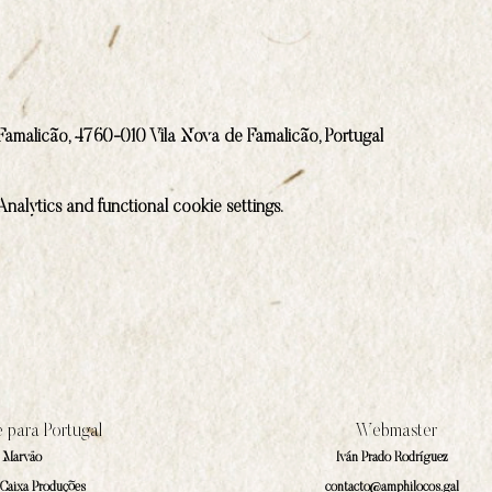
Famalicão, 4760-010 Vila Nova de Famalicão, Portugal
alytics and functional cookie settings.
 para Portugal
Webmaster
a Marväo
Iván Prado Rodríguez
 Caixa Produções
contacto@amphilocos.gal