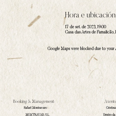
Hora e ubicación
17 de set. de 2023, 19:00
Casa das Artes de Famalicão, 
Google Maps were blocked due to your An
Booking & Management:
Axente
Rafael Monteavaro
Cristin
MONTRAVAD, S.L.
Dentro da