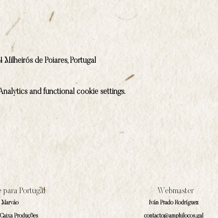
 Milheirós de Poiares, Portugal
alytics and functional cookie settings.
 para Portugal
Webmaster
a Marväo
Iván Prado Rodríguez
 Caixa Produções
contacto@amphilocos.gal