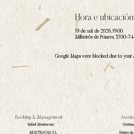
Hora e ubicación
19 de xul. de 2026, 19:00
Milheirós de Poiares, 3700-744
Google Maps were blocked due to your An
Booking & Management:
Axente
Rafael Monteavaro
Cristin
MONTRAVAD, S.L.
Dentro da